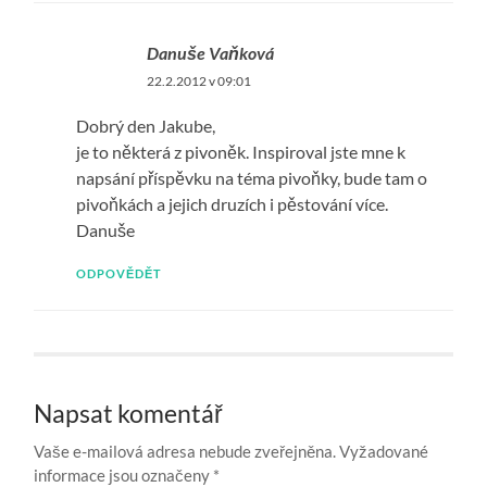
Danuše Vaňková
22.2.2012 v 09:01
Dobrý den Jakube,
je to některá z pivoněk. Inspiroval jste mne k
napsání příspěvku na téma pivoňky, bude tam o
pivoňkách a jejich druzích i pěstování více.
Danuše
ODPOVĚDĚT
Napsat komentář
Vaše e-mailová adresa nebude zveřejněna.
Vyžadované
informace jsou označeny
*