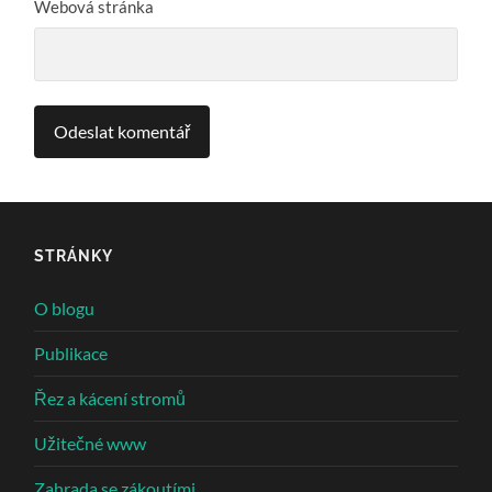
Webová stránka
STRÁNKY
O blogu
Publikace
Řez a kácení stromů
Užitečné www
Zahrada se zákoutími