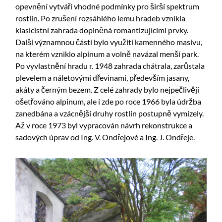
opevnění vytváří vhodné podmínky pro širší spektrum
rostlin. Po zrušení rozsáhlého lemu hradeb vznikla
klasicistní zahrada doplněná romantizujícími prvky.
Další významnou částí bylo využití kamenného masivu,
na kterém vzniklo alpinum a volně navázal menší park.
Po vyvlastnění hradu r. 1948 zahrada chátrala, zarůstala
plevelem a náletovými dřevinami, především jasany,
akáty a černým bezem. Z celé zahrady bylo nejpečlivěji
ošetřováno alpinum, ale i zde po roce 1966 byla údržba
zanedbána a vzácnější druhy rostlin postupně vymizely.
Až v roce 1973 byl vypracován návrh rekonstrukce a
sadových úprav od Ing. V. Ondřejové a Ing. J. Ondřeje.