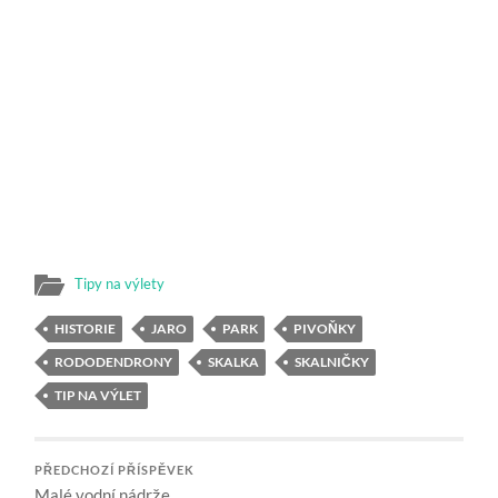
Tipy na výlety
HISTORIE
JARO
PARK
PIVOŇKY
RODODENDRONY
SKALKA
SKALNIČKY
TIP NA VÝLET
PŘEDCHOZÍ PŘÍSPĚVEK
Malé vodní nádrže