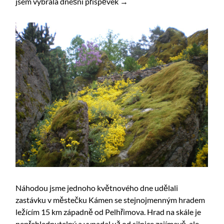
jsem vybrala dnešní příspěvek →
Náhodou jsme jednoho květnového dne udělali
zastávku v městečku Kámen se stejnojmenným hradem
ležícím 15 km západně od Pelhřimova. Hrad na skále je
nepřehlednutelný a vypadal už od silnice zajímavě, ale