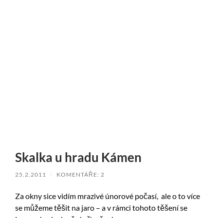
Skalka u hradu Kámen
25.2.2011
/
KOMENTÁŘE: 2
Za okny sice vidím mrazivé únorové počasí, ale o to více
se můžeme těšit na jaro – a v rámci tohoto těšení se