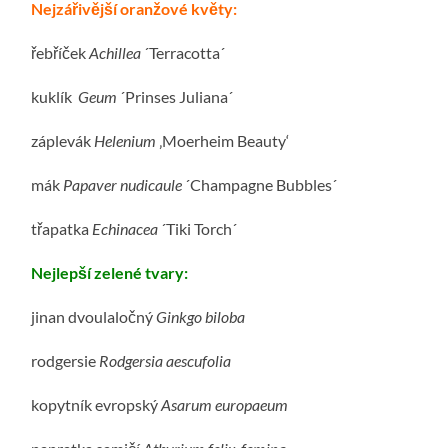
Nejzářivější oranžové květy:
řebříček
Achillea
´Terracotta´
kuklík
Geum
´Prinses Juliana´
záplevák
Helenium
‚Moerheim Beauty‘
mák
Papaver nudicaule
´Champagne Bubbles´
třapatka
Echinacea
´Tiki Torch´
Nejlepší zelené tvary:
jinan dvoulaločný
Ginkgo biloba
rodgersie
Rodgersia aescufolia
kopytník evropský
Asarum europaeum