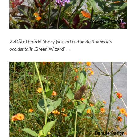
Zvláštní hnědé úbory jsou od rudbekie
Rudbeckia
occidentalis
‚Green Wizard‘ →