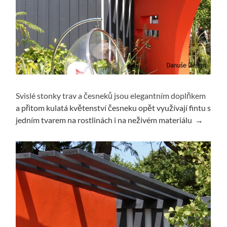
Svislé stonky trav a česneků jsou elegantním doplňkem
a přitom kulatá květenství česneku opět využívají fintu s
jedním tvarem na rostlinách i na neživém materiálu →