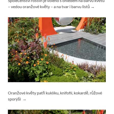
Společenství rostlin je voleno s ohledem na barvu květů
– vedou oranžové květy – a na tvar i barvu listů →
Oranžové květy patří kuklíku, knifofii, kokardě, růžové
sporýši →