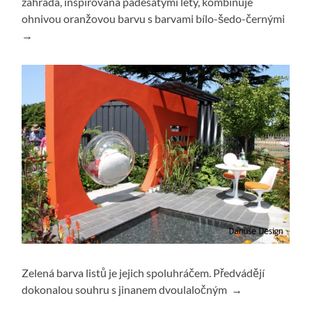
zahrada, inspirovaná padesátými léty, kombinuje
ohnivou oranžovou barvu s barvami bílo-šedo-černými
→
Zelená barva listů je jejich spoluhráčem. Předvádějí
dokonalou souhru s jinanem dvoulaločným →