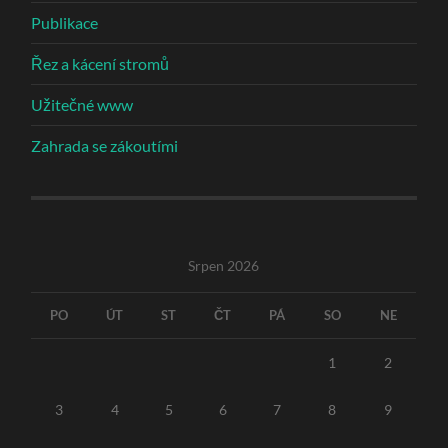
Publikace
Řez a kácení stromů
Užitečné www
Zahrada se zákoutími
Srpen 2026
PO
ÚT
ST
ČT
PÁ
SO
NE
1
2
3
4
5
6
7
8
9