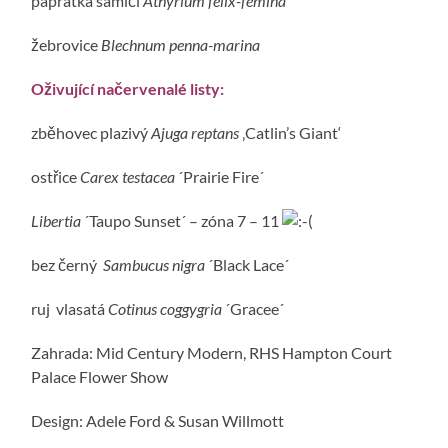
papratka samičí
Athyrium felix-femina
žebrovice
Blechnum penna-marina
Oživující načervenalé listy:
zběhovec plazivý
Ajuga
reptans
‚Catlin’s Giant‘
ostřice
Carex
testacea
´Prairie Fire´
Libertia
´Taupo Sunset´ – zóna 7 – 11
bez černý
Sambucus nigra
´Black Lace´
ruj vlasatá
Cotinus coggygria
´Gracee´
Zahrada: Mid Century Modern, RHS Hampton Court
Palace Flower Show
Design: Adele Ford & Susan Willmott