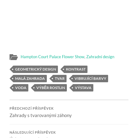
Hampton Court Palace Flower Show
,
Zahradní design
GEOMETRICKÝ DESIGN
KONTRAST
MALÁ ZAHRADA
TVAR
VIBRUJÍCÍ BARVY
VODA
VÝBĚR ROSTLIN
VÝSTAVA
PŘEDCHOZÍ PŘÍSPĚVEK
Zahrady s tvarovanými záhony
NÁSLEDUJÍCÍ PŘÍSPĚVEK