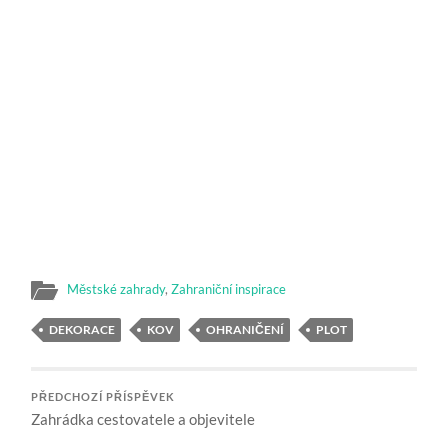
Městské zahrady
,
Zahraniční inspirace
DEKORACE
KOV
OHRANIČENÍ
PLOT
PŘEDCHOZÍ PŘÍSPĚVEK
Zahrádka cestovatele a objevitele