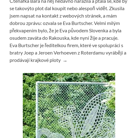
Čtenářka Bára na něj nedávno narazila a ptala se, kde by
se takovýto plot dal koupit nebo alespoň vidět. Zkusila
jsem napsat na kontakt z webových stránek, a mám
dobrou zprávu: ozvala se Eva Burtscher. Velmi milým
překvapením bylo, že je Eva původem Slovenka a byla
osudem zaváta do Rakouska, kde nyní žije a pracuje.
Eva Burtscher je ředitelkou firem, které ve spolupráci s
bratry Joep a Jeroen Verhoeven z Roterdamu vyrábějí a
prodávají krajkové ploty →