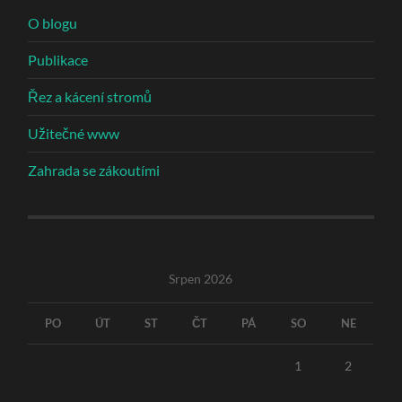
O blogu
Publikace
Řez a kácení stromů
Užitečné www
Zahrada se zákoutími
Srpen 2026
PO
ÚT
ST
ČT
PÁ
SO
NE
1
2