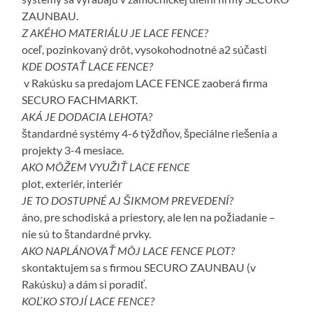
ZAUNBAU.
Z AKÉHO MATERIÁLU JE LACE FENCE?
oceľ, pozinkovaný drôt, vysokohodnotné a2 súčasti
KDE DOSTAŤ LACE FENCE?
v Rakúsku sa predajom LACE FENCE zaoberá firma
SECURO FACHMARKT.
AKÁ JE DODACIA LEHOTA?
štandardné systémy 4-6 týždňov, špeciálne riešenia a
projekty 3-4 mesiace.
AKO MÔŽEM VYUŽIŤ LACE FENCE
plot, exteriér, interiér
JE TO DOSTUPNÉ AJ ŠIKMOM PREVEDENÍ?
áno, pre schodiská a priestory, ale len na požiadanie –
nie sú to štandardné prvky.
AKO NAPLÁNOVAŤ MÔJ LACE FENCE PLOT?
skontaktujem sa s firmou SECURO ZAUNBAU (v
Rakúsku) a dám si poradiť.
KOĽKO STOJÍ LACE FENCE?