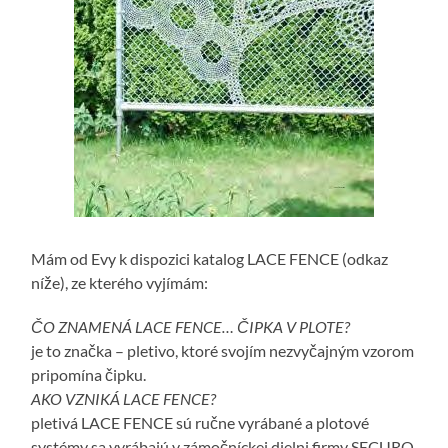
Mám od Evy k dispozici katalog LACE FENCE (odkaz
níže), ze kterého vyjímám:
ČO ZNAMENÁ LACE FENCE… ČIPKA V PLOTE?
je to značka – pletivo, ktoré svojím nezvyčajným vzorom
pripomína čipku.
AKO VZNIKÁ LACE FENCE?
pletivá LACE FENCE sú ručne vyrábané a plotové
systémy sa vyrábajú v zámočníckej dielni firmy SECURO