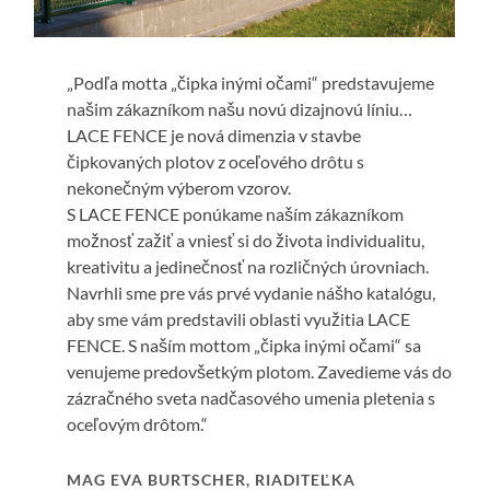
„Podľa motta „čipka inými očami“ predstavujeme
našim zákazníkom našu novú dizajnovú líniu…
LACE FENCE je nová dimenzia v stavbe
čipkovaných plotov z oceľového drôtu s
nekonečným výberom vzorov.
S LACE FENCE ponúkame naším zákazníkom
možnosť zažiť a vniesť si do života individualitu,
kreativitu a jedinečnosť na rozličných úrovniach.
Navrhli sme pre vás prvé vydanie nášho katalógu,
aby sme vám predstavili oblasti využitia LACE
FENCE. S naším mottom „čipka inými očami“ sa
venujeme predovšetkým plotom. Zavedieme vás do
zázračného sveta nadčasového umenia pletenia s
oceľovým drôtom.“
MAG EVA BURTSCHER, RIADITEĽKA